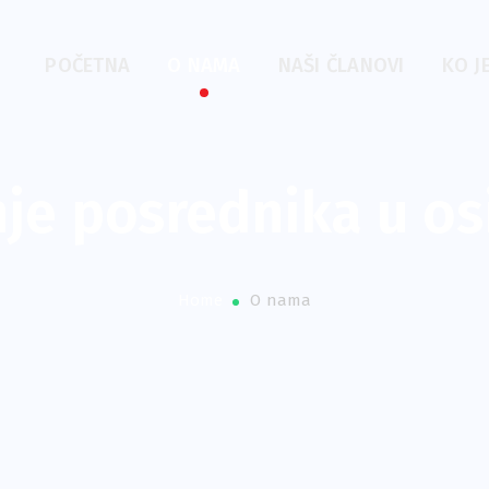
POČETNA
O NAMA
NAŠI ČLANOVI
KO J
je posrednika u os
Home
O nama