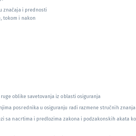
u značaja i prednosti
e, tokom i nakon
ruge oblike savetovanja iz oblasti osiguranja
njima posrednika u osiguranju radi razmene stručnih znanja
vezi sa nacrtima i predlozima zakona i podzakonskih akata ko