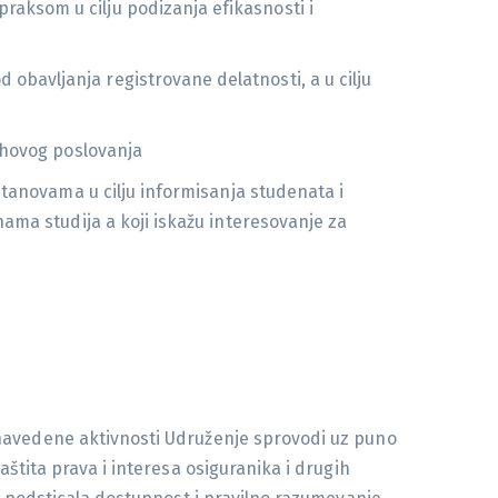
aksom u cilju podizanja efikasnosti i
bavljanja registrovane delatnosti, a u cilju
jihovog poslovanja
stanovama u cilju informisanja studenata i
ama studija a koji iskažu interesovanje za
 navedene aktivnosti Udruženje sprovodi uz puno
štita prava i interesa osiguranika i drugih