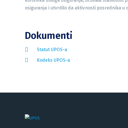
korisnika usluga osiguranja, očuvala stabilnost 
osiguranja i utvrdilo da aktivnosti posrednika u 
Dokumenti
Statut UPOS-a
Kodeks UPOS-a