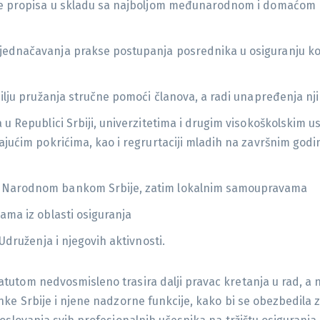
je propisa u skladu sa najboljom međunarodnom i domaćom pr
ednačavanja prakse postupanja posrednika u osiguranju kod o
cilju pružanja stručne pomoći članova, a radi unapređenja n
 u Republici Srbiji, univerzitetima i drugim visokoškolskim u
ajućim pokrićima, kao i regrurtaciji mladih na završnim godin
o Narodnom bankom Srbije, zatim lokalnim samoupravama
ama iz oblasti osiguranja
Udruženja i njegovih aktivnosti.
tutom nedvosmisleno trasira dalji pravac kretanja u rad, a
ke Srbije i njene nadzorne funkcije, kako bi se obezbedila za