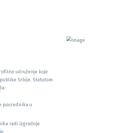
rofitno udruženje koje
publike Srbije. Statutom
da:
je posrednika u
nika radi izgradnje
je