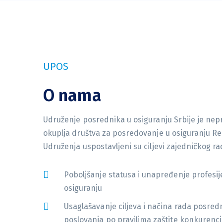
UPOS
O nama
Udruženje posrednika u osiguranju Srbije je nep
okuplja društva za posredovanje u osiguranju Re
Udruženja uspostavljeni su ciljevi zajedničkog ra
Poboljšanje statusa i unapređenje profesi
osiguranju
Usaglašavanje ciljeva i načina rada posred
poslovanja po pravilima zaštite konkurenci