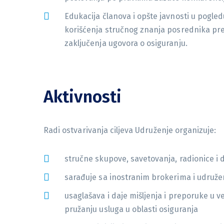
Edukacija članova i opšte javnosti u pogled
korišćenja stručnog znanja posrednika pr
zaključenja ugovora o osiguranju.
Aktivnosti
Radi ostvarivanja ciljeva Udruženje organizuje:
stručne skupove, savetovanja, radionice i d
sarađuje sa inostranim brokerima i udruže
usaglašava i daje mišljenja i preporuke u 
pružanju usluga u oblasti osiguranja