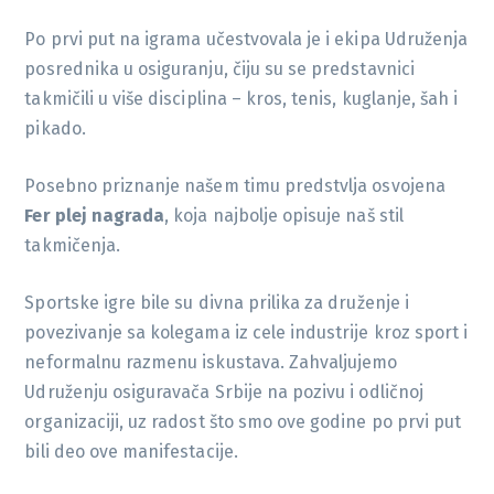
Po prvi put na igrama učestvovala je i ekipa Udruženja
posrednika u osiguranju, čiju su se predstavnici
takmičili u više disciplina – kros, tenis, kuglanje, šah i
pikado.
Posebno priznanje našem timu predstvlja osvojena
Fer plej nagrada
, koja najbolje opisuje naš stil
takmičenja.
Sportske igre bile su divna prilika za druženje i
povezivanje sa kolegama iz cele industrije kroz sport i
neformalnu razmenu iskustava. Zahvaljujemo
Udruženju osiguravača Srbije na pozivu i odličnoj
organizaciji, uz radost što smo ove godine po prvi put
bili deo ove manifestacije.