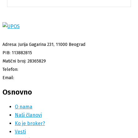
Adresa: Jurija Gagarina 231, 11000 Beograd
PIB: 113882815
Matični broj: 28365829
Telefon:
+381 64 863 65 37
Email:
info@upos.rs
Osnovno
O nama
Naši članovi
Ko je broker?
Vesti