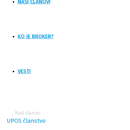
NAŠI ČLANOVI
KO JE BROKER?
VESTI
Naši članovi
Home
Naši članovi
UPOS članstvo