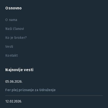
Osnovno
O nama
Naši članovi
Ko je broker?
Vesti
Kontakt
Najnovije vesti
05.06.2026.
Fer plej priznanje za Udruženje
12.02.2026.