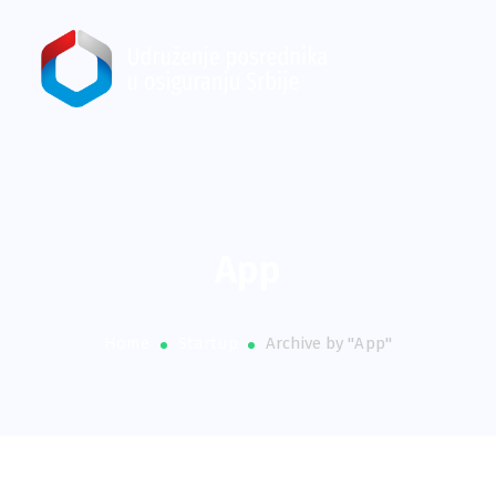
App
Home
Startup
Archive by "App"