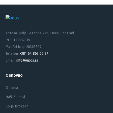
Adresa: Jurija Gagarina 231, 11000 Beograd
PIB: 113882815
Matični broj: 28365829
Telefon:
+381 64 863 65 37
Email:
info@upos.rs
Osnovno
O nama
Naši članovi
Ko je broker?