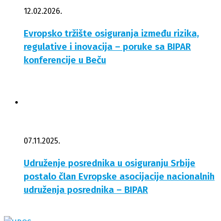
12.02.2026.
Evropsko tržište osiguranja između rizika,
regulative i inovacija – poruke sa BIPAR
konferencije u Beču
07.11.2025.
Udruženje posrednika u osiguranju Srbije
postalo član Evropske asocijacije nacionalnih
udruženja posrednika – BIPAR