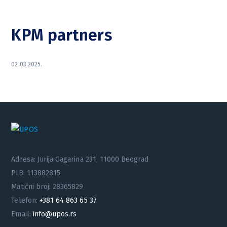
KPM partners
02.03.2025.
Adresa: Jurija Gagarina 231, 11000 Beograd
PIB: 113882815
Matični broj: 28365829
Telefon:
+381 64 863 65 37
Email:
info@upos.rs