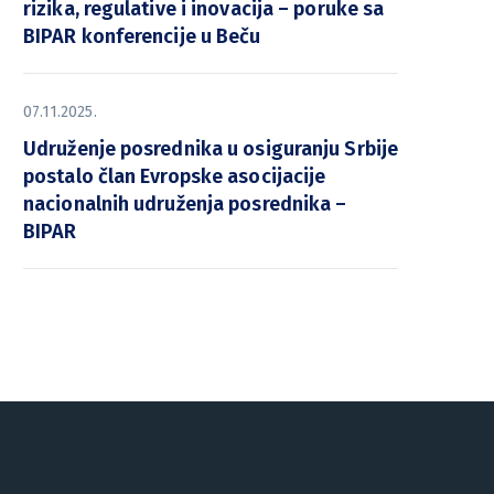
rizika, regulative i inovacija – poruke sa
BIPAR konferencije u Beču
07.11.2025.
Udruženje posrednika u osiguranju Srbije
postalo član Evropske asocijacije
nacionalnih udruženja posrednika –
BIPAR