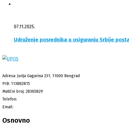
07.11.2025.
Udruženje posrednika u osiguranju Srbije posta
Adresa: Jurija Gagarina 231, 11000 Beograd
PIB: 113882815
Matični broj: 28365829
Telefon:
+381 64 863 65 37
Email:
info@upos.rs
Osnovno