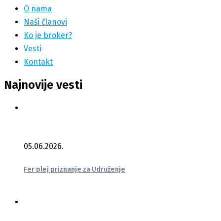
O nama
Naši članovi
Ko je broker?
Vesti
Kontakt
Najnovije vesti
05.06.2026.
Fer plej priznanje za Udruženje