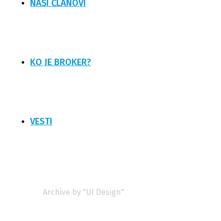
NAŠI ČLANOVI
KO JE BROKER?
VESTI
UI Design
Home
Main
Archive by "UI Design"