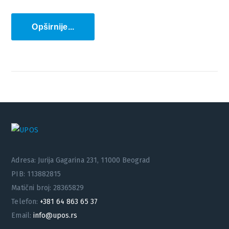
Opširnije...
Adresa: Jurija Gagarina 231, 11000 Beograd
PIB: 113882815
Matični broj: 28365829
Telefon:
+381 64 863 65 37
Email:
info@upos.rs