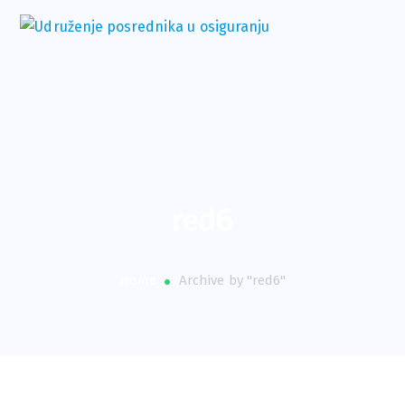
red6
Home
Archive by "red6"