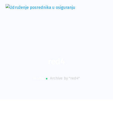
red4
Home
Archive by "red4"