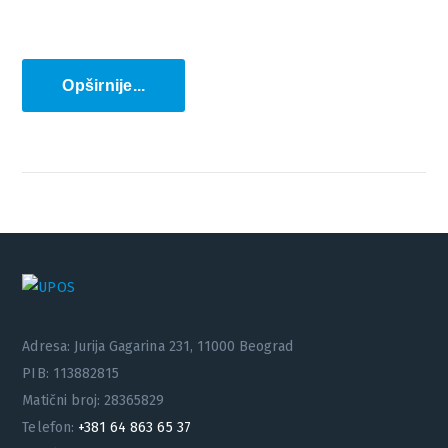
Opširnije...
Adresa: Jurija Gagarina 231, 11000 Beograd
PIB: 113882815
Matični broj: 28365829
Telefon:
+381 64 863 65 37