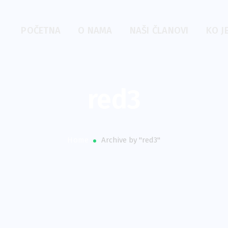
POČETNA
O NAMA
NAŠI ČLANOVI
KO J
red3
Home
Archive by "red3"