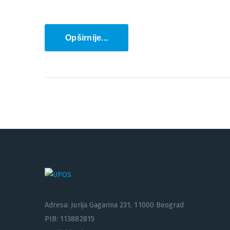
Opširnije...
Adresa: Jurija Gagarina 231, 11000 Beograd
PIB: 113882815