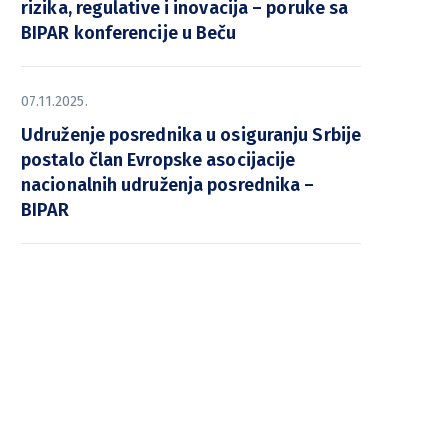
rizika, regulative i inovacija – poruke sa
BIPAR konferencije u Beču
07.11.2025.
Udruženje posrednika u osiguranju Srbije
postalo član Evropske asocijacije
nacionalnih udruženja posrednika –
BIPAR